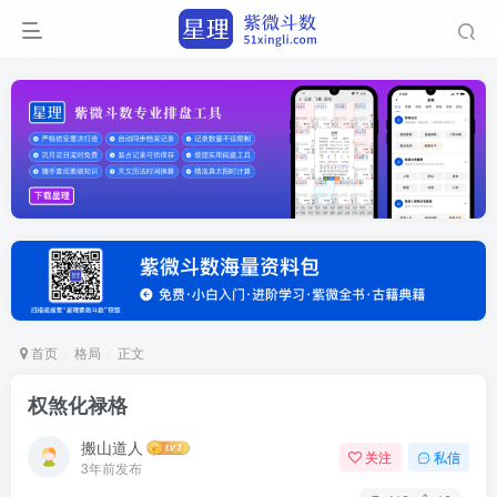
首页
格局
正文
权煞化禄格
搬山道人
关注
私信
3年前发布