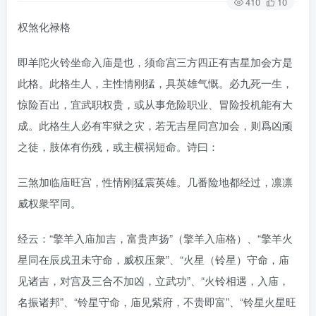
410
10
权煞化禄格
即羊陀火铃坐命入庙是也，须命宫三方四正有吉星加会方是
此格。此格生人，主性情刚猛，具英雄气慨。必九死一生，
惊险百出，宜武职权贵，或从事危险职业、冒险投机能有大
成。此格生人必有牢狱之灾，若无吉星同宫加会，则爲凶顽
之徒，肢体有伤残，或主横祸短命。诗曰：
三煞加临庙旺宫，性情刚猛震英雄。几番险地都经过，凛凛
威权衆罕同。
经云：“擎羊入庙加吉，富贵声扬”（擎羊入庙格）、“擎羊火
星同在辰戌丑未守命，威权压衆”、“火星（铃星）守命，庙
见诸吉，对宫及三合不加凶，立武功”、“火铃相遇，入庙，
名振诸邦”、“铃星守命，庙见紫府，不贵即富”、“铃星火星旺