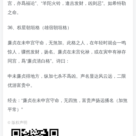
宫，亦爲福论”、“羊陀火铃，逢吉发财，凶则忌”。如希特勒
之命。
36、权星朝垣格（雄宿朝垣格）
廉贞在未申宫守命，无煞加。此格之人，在年轻时就会一鸣
惊人，骤然发财，扬名。廉贞在未宫化禄，或在寅申有禄存
同宫，爲“廉贞清白格”。诗曰：
申未廉贞得地方，纵加七杀不爲凶。声名显达风云远，二限
优游富贵中。
经去：“廉贞在未申宫守命，无四煞，富贵声扬远播名（加煞
平常）”
©
版权声明