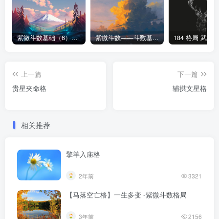
紫微斗数基础（6）前生今世来因宫
紫微斗数——斗数基本格局(上)
上一篇
下一篇
贵星夹命格
辅拱文星格
相关推荐
擎羊入庙格
2年前
3321
【马落空亡格】一生多变 -紫微斗数格局
3年前
2156