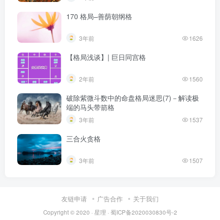
170 格局–善荫朝纲格
3年前
1626
【格局浅谈】| 巨日同宫格
2年前
1560
破除紫微斗数中的命盘格局迷思(7)－解读极
端的马头带箭格
3年前
1537
三合火贪格
3年前
1507
友链申请
广告合作
关于我们
Copyright © 2020 ·
星理
·
蜀ICP备2020030830号-2