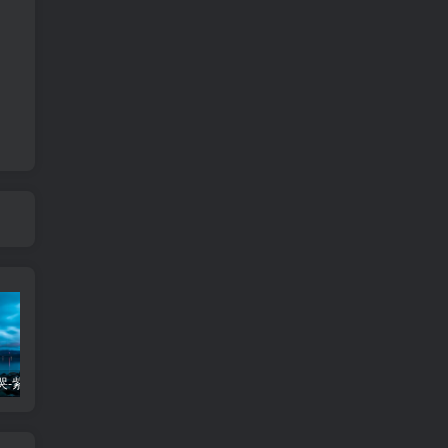
天虚与天哭-紫微斗数基本星情
铃星入兄弟宫
【火铃夹命格】易遇凶灾-紫微斗数格局