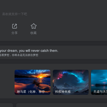
喜欢就支持一下吧
分享
收藏
your dream, you will never catch them.
追逐梦想，你将永远无法抓住梦想
禄马星（化禄、禄存、天马）在各宫情况-紫微斗数格局
科权禄夹格