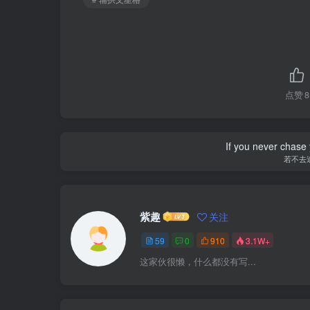
点赞
8
If you never chase 
若不去
紫趣
关注
59
0
910
3.1W+
这家伙很懒，什么都没有写...