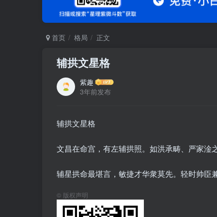
首页
格局
正文
辅拱文星格
紫趣
3年前发布
辅拱文星格
文昌在命宫，有左辅拱照。如洪承畴、严家淦
辅星拱命最堪言，敏捷才华衆莫先。轻时帅臣
©
版权声明