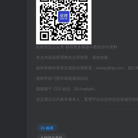
长按关注公众号 获得更多紫微斗数知识与资料
本文内容由星理网友分享推荐，请勿转载。
如对本稿件有异议或投诉请联系：luislau@qq.com，我
请科学研习国学周易领域知识
题图基于 CC0 协议，自Unsplash。
该文观点仅代表作者本人，星理平台仅提供信息存储空间
格局
# 辅拱文星格