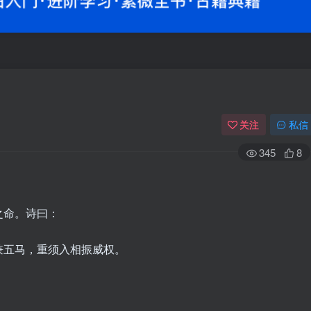
关注
私信
345
8
之命。诗曰：
兼五马，重须入相振威权。