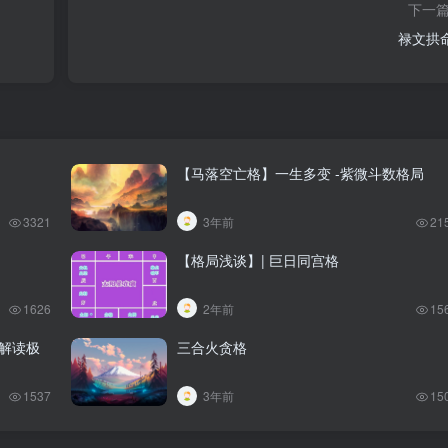
下一
禄文拱
【马落空亡格】一生多变 -紫微斗数格局
3321
3年前
21
【格局浅谈】| 巨日同宫格
1626
2年前
15
－解读极
三合火贪格
1537
3年前
15