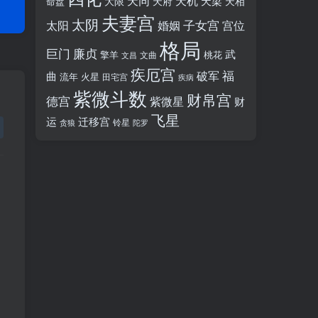
天同
天机
天梁
大限
天府
天相
命盘
夫妻宫
太阴
婚姻
子女宫
宫位
太阳
格局
廉贞
巨门
武
擎羊
桃花
文昌
文曲
疾厄宫
福
破军
曲
流年
火星
田宅宫
疾病
紫微斗数
财帛宫
德宫
紫微星
财
飞星
运
迁移宫
铃星
贪狼
陀罗