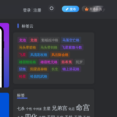
发布
开通会员
登录
注册
标签云
标签云
龙池
龙德
魁钺凶冲格
马落空亡格
龙池
龙德
魁钺凶冲格
马落空亡格
马头带箭格
马头带剑格
飞星紫微斗数
马头带箭格
马头带剑格
飞星紫微斗数
飞星
风流彩杖格
风云际会格
飞星
风流彩杖格
风云际会格
雄宿朝垣格
雄宿乾元格
陈希夷
陀罗
雄宿朝垣格
雄宿乾元格
陈希夷
陀罗
阴煞
阳梁昌禄格
长生
锦上添花格
阴煞
阳梁昌禄格
长生
锦上添花格
铃星
铃昌陀武格
铃星
铃昌陀武格
标签
命宫
兄弟宫
七杀
主星
个性
中州派
化忌
四化