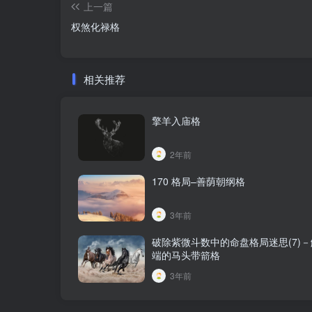
上一篇
权煞化禄格
相关推荐
擎羊入庙格
2年前
170 格局–善荫朝纲格
3年前
破除紫微斗数中的命盘格局迷思(7)
端的马头带箭格
3年前