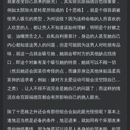
就要改变自己原来的眼光），其实命宫跟福德宫也很重要，
例如太阴加火星铃星所组成的【十恶格】，就是个很容易被
怪男人吸引的类型，为何说怪？因为这样命格的人所喜欢的
人欣赏的人，都让旁人不知道该如何理解，明明是个好赌之
徒、油嘴滑舌之人、自私自利善算计，身边的人甚至她自己
内心都知道这男人的问题，但是可能因为这男人对吃很有品
味，就这一点就会吸引她，她就会帮对方的其他缺点找借
口，即这个对象有某个吸引她的特质，她就可以不顾一切
（然后她还会因某些奇怪的点，而嫌弃身边其他体贴温柔高
富帅的追求者，例如：嫌对方太爱运动可能会没空陪自己…
之类），让人不得不说完全是她自己的问题了；而这样的情
况在命宫跟福德宫都会有所影响自己的挑人眼光。
除了十恶格之外还会有那些组合会如此眼光怪怪呢？基本上
逢煞忌当然是必备的条件，煞忌进来，就如同有个坏朋友来
带你做错事情，因为煞星可以说是人本身的欲望本能，欲望