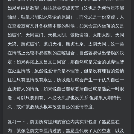
如果单纯是欲望，往往就会变成灾害（这也是为何煞星不能
独坐，独坐只能以恶曜论的原因），而化忌是一份空虚，人
在空虚寂寞又具备欲望本能的时候，如果命宫内坐落的又是
如破军、天同巨门、天机太阴、紫微贪狼、太阳太阴、天同
天梁、廉贞破军、廉贞天相、廉贞七杀、太阴天同…这一类
在情感上比较不易控制的星曜组合，自然容易做出错误的决
定；如果再搭上文昌文曲同宫，那自然就是完全的抛弃理智
在处里情感，虽然说爱情总是不理智，但是没有理智的爱情
往往只有激情没有永远，所以最后就会产生一个认为自己一
直挑错人的情况，如果说自己能够看清自己就是迷恋一时浪
漫，可以只要拥有、不必长久那也没关系 但如果又期待长
久，或许就必须从根本改变自己的爱情态度。
复习一下，前面所有提到的宫位内其实都包含了煞忌星在
内，就像之前文章厘清过的，煞忌是代表了人的空虚，以及