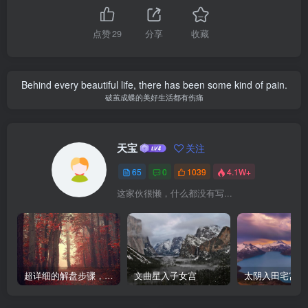
点赞
29
分享
收藏
Behind every beautiful life, there has been some kind of pain.
破茧成蝶的美好生活都有伤痛
天宝
关注
65
0
1039
4.1W+
这家伙很懒，什么都没有写...
超详细的解盘步骤，紫微斗数入门新手小白必收藏
文曲星入子女宫
太阴入田宅宫