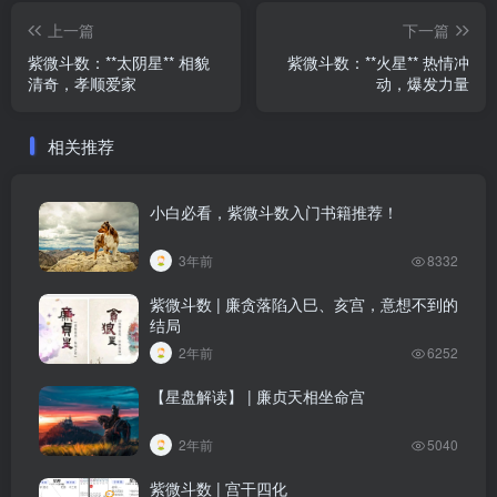
上一篇
下一篇
紫微斗数：**太阴星** 相貌
紫微斗数：**火星** 热情冲
清奇，孝顺爱家
动，爆发力量
相关推荐
小白必看，紫微斗数入门书籍推荐！
3年前
8332
紫微斗数 | 廉贪落陷入巳、亥宫，意想不到的
结局
2年前
6252
【星盘解读】 | 廉贞天相坐命宫
2年前
5040
紫微斗数 | 宫干四化