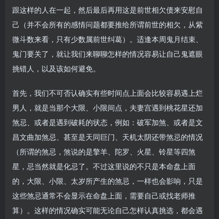
跟这样的人在一起，然后最后再用这是前世相欠债来安慰自
己（并不会所有的感情问题都要推给所谓前世的相欠，从紫
微斗数来看，只有少数属前世纠葛）。适逢本周鬼月结束、
鬼门要关了，就让我们来聊聊怎样的情况容易让自己鬼遮眼
挑错人，以及该如何避免。
首先，我们不可否认确实有些时间点上面会比较容易遇上烂
男人，就是当那个大限、小限间点，夫妻宫遇到桃花星还加
煞忌、或者是遇到破耗的状态，例如：破军加煞、或者是文
昌文曲加煞忌、甚至是天同巨门、天机太阴还带煞忌的情况
（所谓的煞忌，煞说的是擎羊、陀罗、火星、铃星等四煞
星，忌当然就是化忌了。不过这里说的不只是本命盘上面
的，大限、小限、太岁所产生的煞忌，一样也会影响，只是
这些煞忌通常不会显示在命盘上面，需要自己或找老师推
算）。这样的情况确实可能无论自己怎样认真挑选，都会遇