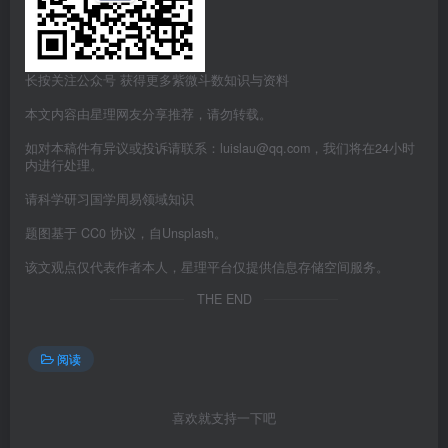
长按关注公众号 获得更多紫微斗数知识与资料
本文内容由星理网友分享推荐，请勿转载。
如对本稿件有异议或投诉请联系：luislau@qq.com，我们将在24小时
内进行处理。
请科学研习国学周易领域知识
题图基于 CC0 协议，自Unsplash。
该文观点仅代表作者本人，星理平台仅提供信息存储空间服务。
THE END
阅读
喜欢就支持一下吧