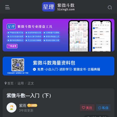
首页
运用
正文
紫微斗数—入门（下）
紫雨
关注
私信
3年前更新