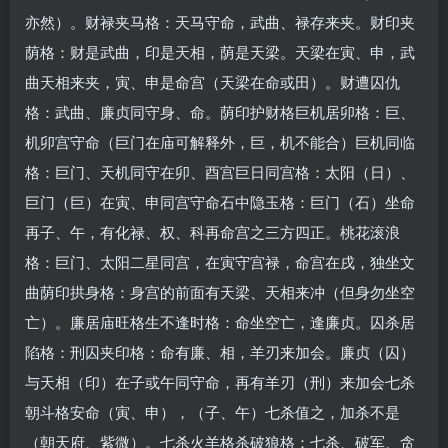
亦然）。财禄夹马格：天马守命，武曲、禄存来夹。财印夹
荫格：财是武曲，印是天相，荫是天梁。天梁在寅、申，武
曲天相来夹，寅、申是命宫（天梁在命或田）。财遭囚仇
格：武曲、廉贞同守身、命。荫印护财格巨机居卯格：巨、
机卯宫守命（巨门在庙可解释外，巨，机不能合）巨机同临
格：巨门、天机同守在卯、酉宫巨日同宫格：太阳（日）、
巨门（巨）在寅、申同宫守命石中隐玉格：巨门（石）坐命
再子、午，有化禄、权、科再命宫之三方四正。桃花滚浪
格：巨门、太阳二星同宫，在寅守宫禄，命宫在戌，独坐文
曲荫印拱身格：身宫的前面有天梁、天相来冲（但身勿坐空
亡）。廉居庙旺格生不逢时格：命坐空亡，逢廉贞。囚杀居
陷格：刑囚夹印格：命有廉、相，羊刃来加会。廉贞（囚）
与天相（印）在子或午同守命，再有羊刃（刑）来加会七杀
朝斗格安命（寅、申），（子、午）七杀值之，加杀不是
（朝天府、紫微）。七杀火羊格杀破狼格：七杀、破军、贪