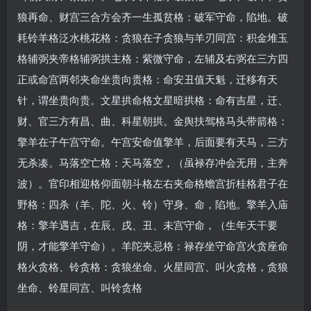
狼再命、财宫三合方会齐一生孤贫格：破军守命，陷地。破
耗铃羊格泛水桃花格：贪狼在子贪狼与羊刃同宫：积金堆玉
格辅弼夹帝格辅弼拱主格：紫微守命，左辅及右弼在三方四
正或命宫两邻夹命坐贵向贵格：命安丑值天魁，迁移有天
针，谓坐贵向贵。文星拱命格文星暗拱格：命有吉星，迁、
财、官三方有昌、曲、科星朝拱。金舆扶驾格马头带箭格：
擎羊在子午宫守命。午宫安命值擎羊，后面要有天马，三方
无杀凑。马落空亡格：天马落空，（虽禄存冲会无用，主奔
波）。官印相迎格仰面朝斗格左右夹命格蟾宫折桂格君子在
野格：四杀（羊、陀、火、铃）守身、命，陷地。擎羊入庙
格：擎羊遇吉，在辰、戌、丑、未宫守命，（生年天干要
阴，才能擎羊守命）。羊陀夹忌格：禄存坐守命宫火贪座命
格火贪格、铃贪格：贪狼坐命、火星同宫、叫火贪格，贪狼
坐命、铃星同宫、叫铃贪格