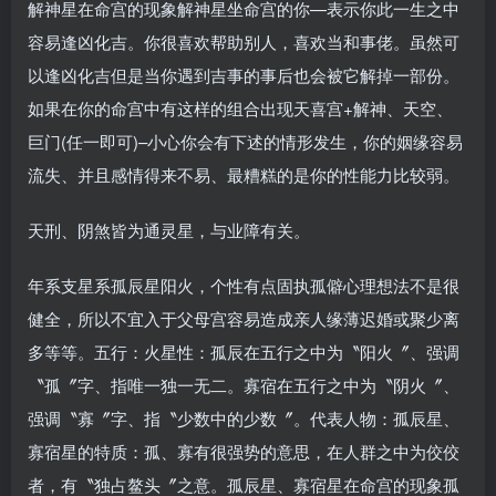
解神星在命宫的现象解神星坐命宫的你—表示你此一生之中
容易逢凶化吉。你很喜欢帮助别人，喜欢当和事佬。虽然可
以逢凶化吉但是当你遇到吉事的事后也会被它解掉一部份。
如果在你的命宫中有这样的组合出现天喜宫+解神、天空、
巨门(任一即可)–小心你会有下述的情形发生，你的姻缘容易
流失、并且感情得来不易、最糟糕的是你的性能力比较弱。
天刑、阴煞皆为通灵星，与业障有关。
年系支星系孤辰星阳火，个性有点固执孤僻心理想法不是很
健全，所以不宜入于父母宫容易造成亲人缘薄迟婚或聚少离
多等等。五行：火星性：孤辰在五行之中为〝阳火〞、强调
〝孤〞字、指唯一独一无二。寡宿在五行之中为〝阴火〞、
强调〝寡〞字、指〝少数中的少数〞。代表人物：孤辰星、
寡宿星的特质：孤、寡有很强势的意思，在人群之中为佼佼
者，有〝独占鳌头〞之意。孤辰星、寡宿星在命宫的现象孤