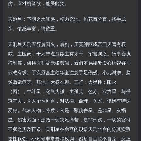
仿，应对机智欲，能哭能笑。
天姚星：下阴之水旺盛，精力充沛。桃花百分百，招手成
亲。情感丰富，情欲重。
天刑星天刑五行属阳火，属狗，庙寅卯酉戍宫曰天喜有权
威。主医药，于人带点孤傲主有才干，军警属之。行事会执
行到底，保持原则故示多劳碌，看似不易接近实心地很好与
宗教有缘。于疾厄宫主幼年宜注意手足伤残、小儿淋痹、脑
炎后遗症等。旺地主大权在握。五行：火星性：阳火
（丙），中斗星，化气为孤，主孤克，色赤。业力星，与僧
道有关，为人个性刚直，对法律、命理、医术、佛缘有特殊
爱好。代表人物：特质：它是一颗伤害星、是非星、灾祸
星。伤害方面：泛指一切灾难痛苦，是非刑伤，一切的官司
牢狱之灾及官讼。天刑星在命宫的现象天刑坐命的你其实叛
逆性很强，小时候非常爱唱反调，然后自己也不自觉，反正