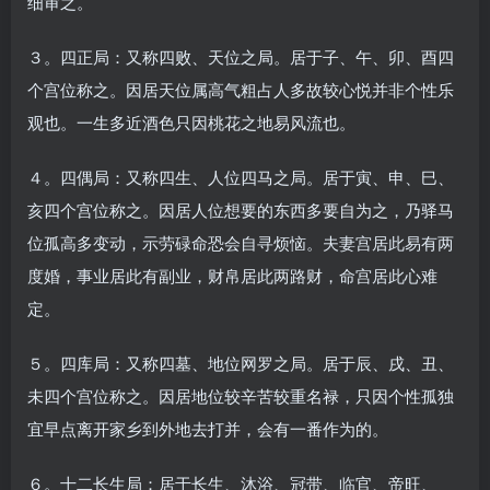
细审之。
３。四正局：又称四败、天位之局。居于子、午、卯、酉四
个宫位称之。因居天位属高气粗占人多故较心悦并非个性乐
观也。一生多近酒色只因桃花之地易风流也。
４。四偶局：又称四生、人位四马之局。居于寅、申、巳、
亥四个宫位称之。因居人位想要的东西多要自为之，乃驿马
位孤高多变动，示劳碌命恐会自寻烦恼。夫妻宫居此易有两
度婚，事业居此有副业，财帛居此两路财，命宫居此心难
定。
５。四库局：又称四墓、地位网罗之局。居于辰、戌、丑、
未四个宫位称之。因居地位较辛苦较重名禄，只因个性孤独
宜早点离开家乡到外地去打并，会有一番作为的。
６。十二长生局：居于长生、沐浴、冠带、临官、帝旺、