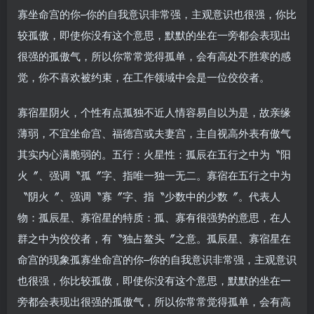
寡坐命宫的你–你的自我意识非常强，主观意识也很强，你比
较孤傲，即使你没有这个意思，默默的坐在一旁都会表现出
很强的孤傲气，所以你常常觉得孤单，会有高处不胜寒的感
觉，你不喜欢被约束，在工作领域中会是一位佼佼者。
寡宿星阴火，个性有点孤独不近人情容易自以为是，故亲缘
薄弱，不宜坐命宫、福德宫或夫妻宫，主自视高外表有傲气
其实内心满脆弱的。五行：火星性：孤辰在五行之中为〝阳
火〞、强调〝孤〞字、指唯一独一无二。寡宿在五行之中为
〝阴火〞、强调〝寡〞字、指〝少数中的少数〞。代表人
物：孤辰星、寡宿星的特质：孤、寡有很强势的意思，在人
群之中为佼佼者，有〝独占鳌头〞之意。孤辰星、寡宿星在
命宫的现象孤寡坐命宫的你–你的自我意识非常强，主观意识
也很强，你比较孤傲，即使你没有这个意思，默默的坐在一
旁都会表现出很强的孤傲气，所以你常常觉得孤单，会有高