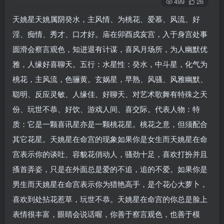
499
26
天姚星天姚属阴癸水，主风情、为桃花、爱慕、风流、好
淫、痴情、秀才、口才好。庙在卯酉戍亥宫，入于身宫处事
圆滑会察言观色，知进退有计谋，喜风月场所，为人幽默优
雅，人缘好喜聊天。五行：水星性：癸水，中斗星，化气为
桃花，主风流，色骊黄。玄娲星，早熟、风骚、风雅幽默、
聪明、反应灵敏、人缘佳、好聊天、对艺术歌舞有特殊之天
份、玩世不恭、好饮、游戏人间、喜交际。代表人物：特
质：它是一颗喜讯星亦是一颗桃花星。桃花之意，但须配合
其它花星。天姚星在命宫的现象如果你是女生而天姚星在命
宫表示你的谈吐、容貌花俏动人，骚劲十足，喜欢打扮并且
搔首弄姿，只是在外面总是爱的不追，追的不爱。如果你是
男生而天姚星在命宫表示你为猎艳高手，是个花心大萝卜，
喜欢到处拈花惹草，玩世不恭。天姚星在命宫的你总是脸上
表情很丰富，眼睛会说话喔，你善于察言观色，也善于模