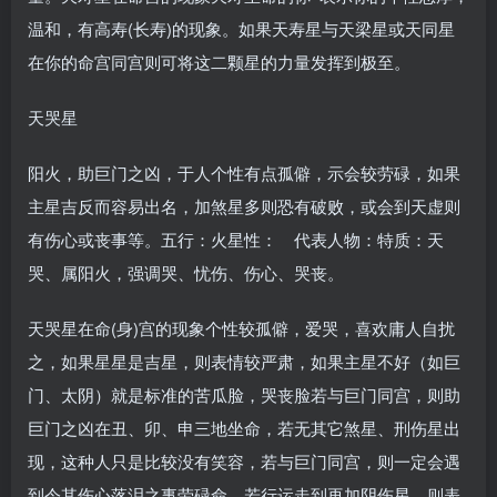
温和，有高寿(长寿)的现象。如果天寿星与天梁星或天同星
在你的命宫同宫则可将这二颗星的力量发挥到极至。
天哭星
阳火，助巨门之凶，于人个性有点孤僻，示会较劳碌，如果
主星吉反而容易出名，加煞星多则恐有破败，或会到天虚则
有伤心或丧事等。五行：火星性： 代表人物：特质：天
哭、属阳火，强调哭、忧伤、伤心、哭丧。
天哭星在命(身)宫的现象个性较孤僻，爱哭，喜欢庸人自扰
之，如果星星是吉星，则表情较严肃，如果主星不好（如巨
门、太阴）就是标准的苦瓜脸，哭丧脸若与巨门同宫，则助
巨门之凶在丑、卯、申三地坐命，若无其它煞星、刑伤星出
现，这种人只是比较没有笑容，若与巨门同宫，则一定会遇
到令其伤心落泪之事劳碌命、若行运走到再加阴伤星，则表