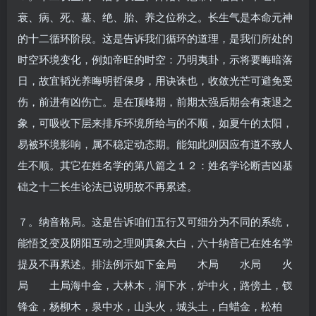
衰、病、死、墓、绝、胎、养之位称之。长生气是本命元神
的十二循环阶段。这是告诉我们循环的道理，是我们所处的
时空环境变化，例如帝旺的时空：乃明夷卦，示将要晦暗落
日，故宜韬光养晦明哲保身，用诀诛也，收敛光芒可避免受
伤，前进有凶伤亡。是在顶峰期，前期太强后期会有衰退之
象，可吸收下层来排斥环境所给与的不顺，如夏午的太阳，
易被环境影响，属不稳定动态期。能知此则因应有道不致人
生不顺。其它在姓名学的第八篇之１２：姓名学论断吉凶基
础之十二长生论法已说明故不再累述。
７。纳音格局。这是告诉咱们五行又可细分为不同的系统，
能悟爻变及阴阳互动之理则真象大白，六十纳音已在姓名学
提及不再累述。排法例示如下金局 木局 水局 火
局 土局海中金，大林木，涧下水，炉中火，路傍土，钗
锋金，杨柳木，泉中水，山头火，城头土，白蜡金，松柏