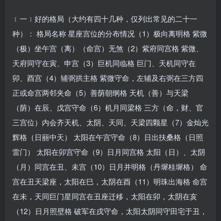
﹝一﹞好的格局（大约有四十几种，仅列出常见的二十一
种）： 格局名称 星座宫位的分布情况（1）极向离明格 紫微
（极）坐午宫（离）（命宫）无煞（2）紫府同宫格 紫微、
天府同守在寅、申宫（3）巨机同临格 巨门、天机同守在
卯、酉宫（4）辅弼拱主格 紫微守命，左辅及右弼在三方四
正或命宫两邻夹命（5）善荫朝纲格 天机（善）与天梁
（荫）在辰、戊宫守命（6）机月同梁格 三方（命，财、官
三宫位）内会齐天机、太阴、天同、天梁四颗星（7）金灿光
辉格（日丽中天） 太阳在午宫守命（8）日出扶桑格（日照
雷门） 太阳在卯宫守命（9）日月同宫格 太阳（日）、太阴
（月）同宫在丑、未宫（10）日月并明格（丹墀桂墀格） 命
宫在丑天梁座，太阳在巳，太阴在酉（11）明珠出海格 命宫
在未，天同巨门星同宫在丑座迁移，太阳在卯，太阴在亥
（12）日月照壁格 破军在戌守命，太阳太阴同守田宅于丑，