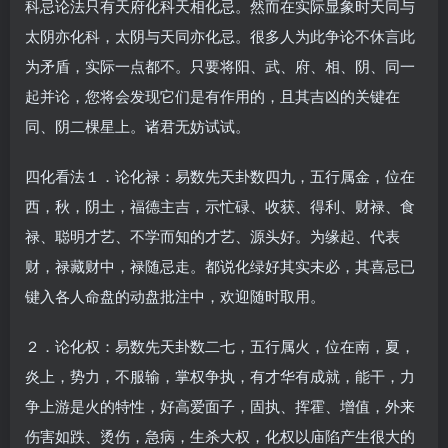
科忌论法只有天府化科天相化忌。然而在实际显象时天同与
太阴亦化科，太阴与天同亦化忌。很多人为此争论不休言此
为矛盾，实际一点都不。只要将阳、武、府、相、阴、同一
起并论，您将会发现它们是有作用的，且其吉凶的关键在
同、阴二棵星上。诸君无妨试试。
四化看法１．论化禄：易数先天卦数四九，五行属金，位在
西，秋，阴土，福德主吉，示忙碌、收获、得利、财禄、食
禄、聪明才艺、不学而知的才艺、源头好。为缘起、代表
财，禄藏财中，禄随忌走。都说化绿好其实未必，其喜忌已
键入各人命盘的动盘批注中，欢迎随时取用。
２．论化权：易数先天卦数二七，五行属火，位在南，夏，
炎上，势力，不服输，掌权争执，有才华有成就，能干，力
争上游是火的特性，好高爱面子，固执、挥霍、增值，外来
伤害如跌、烫伤，急病，生杀大权，化权以庙陷产生很大的