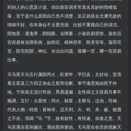
到别人的心思及计谋。你比较容易常常莫名其妙的情绪低
落，至于是什么原因自己也不清楚，反正就是会无渊无故的
情绪不好。你本身会不太爱洗澡、比较不重视自己的清洁。
阴煞星：通鬼界，阴阳眼。业障重，小孩容易受惊。落疾厄
宫容易有业障疾病，如癌症、精神异常、附灵等等。落田宅
宫，阳宅犯阴，神位、水法出问题。落哪一宫，哪一宫容易
出事。
天马星天马五行属阳丙火，旺寅申，平巳亥，主好动，宜否
看主星及三方四正加会之星而论断。单守逢恶煞凶死于外
地。于疾病主流行性病，男易遗漏，女性得之主容易月事不
顺调。五行：火星性：丙火，财星，主驿马，迁动，司禄。
代表人物：特质：喜禄存。忌天刑、火、铃、杀、破、狼遇
之不吉。强调〝马〞字，故有奴性，有快速、加速之意。天
马若遇吉星则越吉，遇凶星则更凶。天马星在命宫的现象天