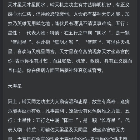
天才星天才星阴水，辅天机之功主有才艺聪明机智，有正义
感心地仁慈，但神经恐较衰弱。入命必有某种天份才能，加
煞乃英雄无用武之地，逢伏兵有理说不清谋事难成。五行：
星性： 代表人物：特质：在五行之中属〝阴水〞、是一颗
〝智能星〞。在此指〝聪明才智〞、〝智商〞、可辅佐天机
星，喜欢与天机星同宫。天才星在命宫的现象天才坐命宫的
你–表示你很有才艺，而且聪敏、机警、敏感、具有正义感而
且仁慈。你在疾病方面容易脑神经衰弱或肾亏。
天寿星
阳土，辅天同之功主为人勤奋温和忠厚，故主有高寿，逢病
危能再延示有救，凡事吉利，逢坐命有化煞解难之力量。五
行：土星性：五行之中属〝阳土〞，是一颗〝长寿星〞。代
表人物：特质：可辅佐天梁星及天同星，独坐命宫较无力
量。天寿星在命宫的现象天寿坐命的你–表示你的个性忠厚，