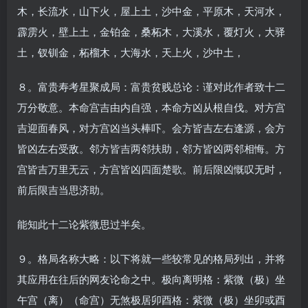
木，长流水，山下火，屋上土，沙中金，平原木，天河水，
霹雳火，壁上土，金铂金，桑柘木，大溪水，覆灯火，大驿
土，钗钏金，柘榴木，大海水，天上火，沙中土，
８。富贵寿考星聚成局：富贵贫贱总论：谨对此作者致十二
万分敬意。本命宫吉由内自强，本命方凶从根自伐。对方宫
吉迎面春风，对方宫凶当头棒吓。会方皆吉左右逢源，会方
皆凶左右受敌。邻方皆吉两邻扶助，邻方皆凶两邻相悔。方
宫皆吉万里无云，方宫皆凶四面楚歌。前后限凶慨叹无时，
前后限吉当思济助。
能知此十二论紫微思过半矣。
９。格局名称大略：以下将就一些较常见的格局列出，并将
其应用在往后的网友论命之中。极向离明格：紫微（极）坐
午宫（离）（命宫）无煞极居卯酉格：紫微（极）坐卯或酉