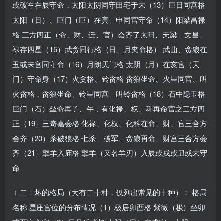
或破军在辰守命，太阳太阴同守田宅于未（13）巨日同宫格
太阳（日）、巨门（巨）在寅、申同宫守命（14）阳梁昌禄
格 三方四正（命、财、迁、官）会齐了太阳、天梁、文昌、
禄存四星（15）武贪同行格（日、月夹命格） 武曲、贪狼在
丑或未宫同守命（16）月朗天门格 太阴（月）在亥宫（天
门）守命身（17）火贪格、铃贪格 贪狼坐命、火星同宫、叫
火贪格，贪狼坐命、铃星同宫、叫铃贪格（18）石中隐玉格
巨门（石）坐命再子、午，有化禄、权、科再命宫之三方四
正（19）三奇嘉会格 化禄、化权、化科在命、财、官三合方
会齐（20）杀破狼格 七杀、破军、贪狼再命、财宫三合方会
齐（21）擎羊入庙格 擎羊（又名羊刃）入辰或戌或丑或未守
命
﹝二﹞坏的格局（大有二十种，仅列出常见的十种）： 格局
名称 星座宫位的分布情况（1）极居卯酉格 紫微（极）坐卯