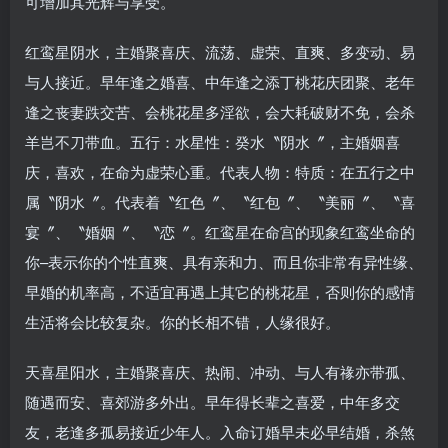
可增加其光辉与享受。
红鸾星阴水，主婚聚喜庆、流荡、虚荣、直爽、多变动、易
与人接近。早年逢之婚喜、中年逢之添丁桃花庆团聚、老年
逢之丧妻跌交苦、会桃花星多淫欲，会大耗破财不免，会杀
羊岂不刀带血。五行：水星性：癸水〝阴水〞，主婚姻喜
庆，喜欢，在命为虚荣心重。代表人物：特质：在五行之中
属〝阴水〞。代表着〝红色〞、〝红包〞、〝美丽〞、〝喜
宴〞、〝婚姻〞、〝恋〞。红鸾星在命宫的现象红鸾坐命的
你–表示你的个性直爽、具有亲和力、而且你非常有异性缘、
早婚的机率高，不适宜再遇上其它的桃花星，否则你的感情
生活将会比较复杂。你的长相不错，人缘很好。
天喜星阳水，主婚聚喜庆、热闹、冲动、与人有禒亦带孤、
随遇而安、喜郊游多外出。早年得长辈之喜爱，中年多交
友，老逢多孤易接近少年人。入命订婚早未必早结婚，杀煞