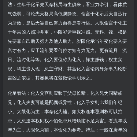
法：生年干化示先天命格局与生俱来，看业力牵引，看体质
气强弱，可论先天格局高低属静态。命宫干化示后天自己行
为所致，是后天靠自己努力而得是看行运。大限命宫干化主
十年吉凶入照冲并重，小限岁运重视冲照。无科、禄、权是
先要靠自己后天努力及他人助力。岁限化示当年变化要入要
宫才有力，应于流年要看何位才知有力无力。更有流月、流
日、流时化等等。化入要位称为化入，禄主赚钱，权主实
权，科主贵人现，忌主守财。其宫化入宫论内外亲事为论断
吉凶之依据，其显象将在紫微论学明示之。
化星看法：化入父宫则应验于父母长辈，化入兄为同辈或
兄，化入夫妻可能是配偶或异性，化入子女则比我们年纪
小。大限化为主，本命化为辅。如大权逢本忌则权可以挡
忌，大忌逢本权则权不怕化忌只增烦恼不足为害。看流年以
年为主，大限化为辅，本命化为参考。特注：一般在庚年的