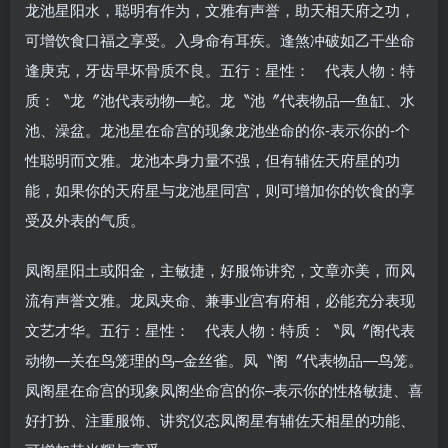
龙池星阳水，聪明有作为，文雅有声誉，助天相天府之功，
可增饮食口福之享受。入身命有耳疾。逢煞冲破如乙干坐命
逢庚克，牙齿早坏骨质不良。五行：星性： 代表人物：特
质：〝龙〞池代表动物—蛇。龙〝池〞代表物品—鱼缸、水
池、澡盆。龙池星在命宫的现象龙池坐命的你-表示你的-个
性聪明而文雅。龙池本身力量不强，但有辅佐天府星的功
能，如果你的天府星与龙池星同宫，则可增加你的饮食的享
受及外表的气质。
凤阁星阳土或阳金，主敏捷，好服饰讲究，文章亦美，而风
流有声誉文雅。龙凤夹命、兼事业宫有府相，必能充分表现
文艺才华。五行：星性： 代表人物：特质：〝凤〞阁代表
动物—关在鸟笼理的鸟–金丝雀。凤〝阁〞代表物品—鸟笼。
凤阁星在命宫的现象凤阁坐命宫的你–表示你的性格敏捷、喜
好打扮、注重服饰、讲究仪态凤阁星有辅佐天相星的功能、