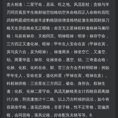
贪火相逢：二星守命，居庙、旺之地。风流彩杖：贪狼与羊
刃同宫孤贫半生格财福空劫格劫空夹命格四正入命格铃昌陀
武格鸭霸成性格披羊皮豹格脱俗僧道格绝处逢生格因财操刀
格天生异痣格命无正曜格：命宫无主星禄权科逢格禄马佩印
格：马前有禄存、天相同宫。明禄暗禄：明录：禄存守命，
三方四正又逢化禄。暗禄：甲年生人安命在亥（甲禄在寅，
寅与亥六合，亥为暗禄）。禄逢两杀：禄坐空亡，又逢空、
劫。两重华盖：禄存、化禄坐命，遇空、劫。三奇嘉会格：
化禄、化权、化科在命、财、官三合方会齐科明暗禄：例如
甲年生人，安命在亥，值化科星（甲禄在寅，暗禄在亥）。
科权禄拱格：三吉星在三方四正，被命、身所合。权禄生
逢：化权、化禄二星守命。风流无解格美女计四格容易离婚
计八格，刑克逢煞计十二格。以上乃古时候的说法，如今有
容易坐牢格，迷花恋酒格，非君子格，性不正常格，宜偏房
格，会同居格，落风尘格，好命配良夫格等等。8.