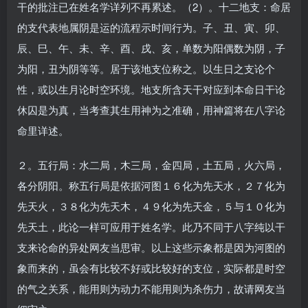
干的批注已在姓名学详列不再累述。（2）。十二地支：命居
的支代表地属阴是运的流程示时间行为。子、丑、寅、卯、
辰、巳、午、未、辛、酉、戌、亥，单数为阳偶数为阴，子
为阳，丑为阴等等。居于该地支位称之。以生日之支论个
性，或以生月论时空环境。地支所含天干对应到本命日干论
休囚是为真，当考查其生用神为之准确，用神篇将在八字论
命里详述。
２。五行局：水二局，木三局，金四局，土五局，火六局，
各分阴阳。称五行局是依据河图１６化为先天水，２７化为
先天火，３８化为先天木，４９化为先天金，５与１０化为
先天土，此论一样可应用于姓名学。此乃不同于八字纯以干
支来论命的异处网友当思审。以上这些示象都是因为河图的
象而来的，虽会有比较不好或比较好的支位，实际都是时空
的气之关系，能用则为动力不能用则为杀伤力，故请网友当