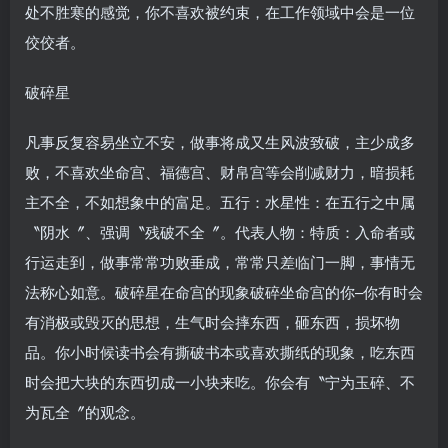
处不胜寒的感觉，你不喜欢被约束，在工作领域中会是一位
佼佼者。
破碎星
凡事反复容易坐立不安，做事将成又生风波致破，主少成多
败，不喜欢坐命宫、福德宫、财帛宫等会削减财力，暗损耗
主不全，不如想象中的富足。五行：水星性：在五行之中属
〝阴水〞、强调〝残破不全〞。代表人物：特质：入命者或
行运走到，做事常常功败垂成，常常只差临门一脚，事情无
法称心如意。破碎星在命宫的现象破碎坐命宫的你–你有时会
有消极或毁灭的思想，生气时会摔东西，砸东西，损坏物
品。你小时候读书会有撕破书本或喜欢撕纸的现象，吃东西
时会把大块的东西切成一小块来吃。你会有〝宁为玉碎、不
为瓦全〞的观念。