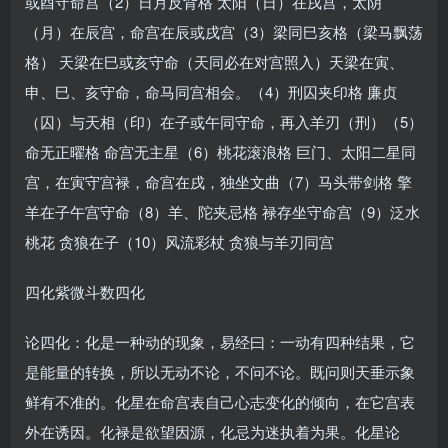
或酉守命宫（2）日月反背格 太阳（日）在戌宫，太阴
（月）在辰宫，命宫在辰或戌宫（3）梁同巳亥格（梁马飘荡
格） 天梁在巳或亥守命（天同必在对宫照入）天梁在寅、
申、巳、亥守命，命马同宫相会。（4）刑囚夹印格 廉贞
（囚）与天相（印）在子或午同守命，再入羊刃（刑）（5）
命无正曜格 命宫无主星（6）桃花滚浪格 巨门、太阳二星同
宫，在寅守宫禄，命宫在戌，独坐文曲（7）马头带剑格 擎
羊在子午宫守命（8）羊、陀夹忌格 禄存坐守命宫（9）泛水
桃花 贪狼在子（10）风流彩杖 贪狼与羊刃同宫
四化紫微斗数四化
论四化：化是一种动的现象，易经曰：一动有四种结果，它
是能量的转换，所以无动不论，不问不论。既问则天垂示象
鲜有不准的。化星在命宫表自己心志变化的倾向，在它宫表
外在诱因。化禄是欲望因源，化忌为迷执着为果。化星论