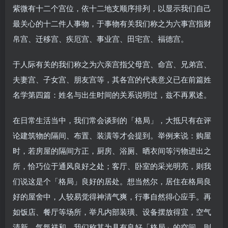
紫微有十二个宫位，依十二地支顺序排列，以显示我们自己
最关心的十二件人事物，于事物有关我们称之为六事宫指财
帛宫、迁移宫、疾厄宫、事业宫、田宅宫、福德宫。
于人际有关的我们称之为六亲宫指父母宫、命宫、兄弟宫、
夫妻宫、子女宫、朋友宫等，其各宫的代表意义已在前篇姓
名学第四篇：姓名与出生时间的关系说明过，兹不再累述。
在日常生活当中，我们常会谈到的「格局」，大抵只有在评
论建筑物的隔间、布置、装潢等才会提到。举例来说：购屋
时，若房屋的隔间方正，厨房、浴厕、晒衣间等污物进出之
所，恰巧位于通风良好之处；客厅、卧室的采光明亮，则我
们说这是个「格局」良好的居处。想当然尔，居住在格局良
好的屋舍中，人较易觉得神清气爽，行事自然得心应手。再
如饭店、餐厅等场所，举凡内部装璜、设备摆放得宜，空气
清新、气氛祥和，我们称其为具有良好「格局」的空间，则