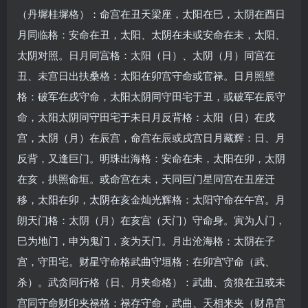
（丹墀桂墀格）：命宫在丑天梁座，太阳在巳，太阴在酉日
月同临格：安命在丑，太阳、太阴在未或安命在未，太阳、
太阴对照。日月同宫格：太阳（日）、太阴（月）同宫在
丑、未宫日出扶桑格：太阳在卯宫守命或官禄。日月照壁
格：破军在戌守命，太阳太阴同守田宅于丑，或破军在辰守
命，太阳太阴同守田宅于未日月反背格：太阳（日）在戌
宫，太阴（月）在辰宫，命宫在辰或戌宫日月藏辉：日、月
反背，又逢巨门。明珠出海格：安命在未，太阳在卯，太阴
在亥，拱照命垣。或命宫在未，天同巨门星同宫在丑座迁
移，太阳在卯，太阴在亥金灿光辉格：太阳守命在午宫。月
朗天门格：太阴（月）在亥宫（天门）守命身。寅为人门，
巳为地门，申为鬼门，亥为天门。月出沧海格：太阴在子
宫，守田宅。财星守命格武曲守垣格：在卯宫守命（武、
杀）。武贪同行格（日、月夹命格）：武曲、贪狼在丑或未
宫同守命财印夹禄格：禄存守命，武曲、天相来夹（财帛宫