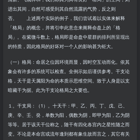
进出其间，自然可感受到其自然流露的气势，反之则
否。 上述两个实际的例子，我们尝试着以实体来解释
「格局」的概念，并将引申此意念来阐释命盘上的「格
局」。在紫微斗数上，格局即是命盘中星群的排列所呈现出
的特质，因此格局的好坏对一个人的影响甚为钜大。
（一）格局：命居之位因环境而显，因时空互动而化。依其
象会有许多的系统可以检查。全例示如后谨供参考。干支论
格，天干是天属阳为命的本质示思维空间。致于人身是以支
暗藏干为据。此为干支论格局之大要也。
１。干支局：（1）。十天干：甲、乙、丙、丁、戊、己、
庚、辛、壬、癸，单数为阳，偶数为阴，即甲为阳，乙为阴
等等。居于该天干位称之，随干有四化各宫内之星性随之而
变。不论是本命宫或流年逢到都有象生故而言之，其它有关