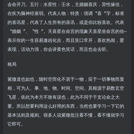
会命开刀。五行：水星性：壬水，主婚姻喜庆，异性缘佳，
在疾为脑神经衰弱。代表人物：特质：强调〝喜〞字，标准
的喜讯星，代表了人生所有的喜讯，或是你比较喜欢。代表
〝婚姻〞、〝性〞。天喜星在命宫的现象天喜星坐命宫的你–
表示你的一生容易逢凶化吉，而且笑口常开，喜欢热闹，爱
表现，活动力强，你会讲黄色笑话，而且也会去听。
格局
紫微道也如也，随时空而化不居于一物，应于一切事物而显
相，可为人、事、地、物、时间、空间。其根源于易数玄空
飞星，依此为本方不致有误也，此为不同于干支论命之大
要。所以想要利用这么好用的东西，当然也要学习一下它的
基本法则及规则。很多人说紫微批注看不懂，看不懂就学习
它即可。