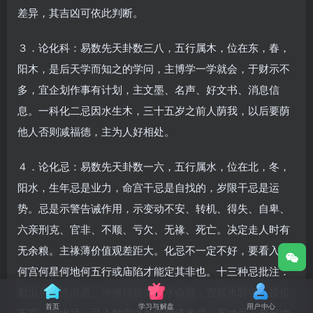
差异，其吉凶可依此判断。
３．论化科：易数先天卦数三八，五行属木，位在东，春，
阳木，是后天学而知之的学问，主博学一学就会，于财示不
多，宜企划作事有计划，主文墨、名声、好文书、消息信
息。一科化二忌因水生木，三十五岁之前人荫我，以后要荫
他人否则减福德，主为人好相处。
４．论化忌：易数先天卦数一六，五行属水，位在北，冬，
阳水，生年忌是业力，命宫干忌是自找的，岁限干忌是运
势。忌是示警告诫作用，示变动不安、转机、得失、自卑、
六亲刑克、官非、不顺、亏欠、无禒、死亡。决定走人时有
无余粮。主禒薄价值观差距大。化忌不一定不好，要看入于
何宫何星何地何五行或庙陷才能定其非也。十三种忌批注：
射出忌：流出忌。冲何何所失。水命忌：宜薪水阶级。投机
首页
学习与解盘
用户中心
不宜。顺水忌：忌入对宫之外统称流水忌。互冲忌：易起冲