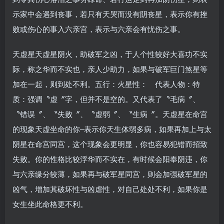
示家中会遇到丧事，若只有天哭而没有阴丧星，表示你有挫
败或伤心的事入六亲宫，表示与六亲会有忧伤之事。
天虚星天虚星阴火，助破军之凶，于人个性较好大喜功不实
际，称之华而不实也，亲人少助力，如果与破军巨门煞星等
加在一起，则到处不利。五行：火星性： 代表人物：特
质：强调〝虚〞字，但并不是空的。又代表了〝毛病〞、
〝错误〞、〝失败〞、〝虚弱〞、〝生病〞。天虚星在命宫
的现象天虚坐命的你–表示你天生体弱多病，如果再加上与太
阴星在命宫同宫，这个现象会更明显，你也容易犯错而招致
失败。你的性格比较浮华而不实在，有时候会阳奉阴违，你
与六亲缘分较薄，如果再与破军星同宫，则会加强破军星的
凶气，增加其破坏性与凶虐性，对自己处处不利，如果你是
女生坐此命格更不利。