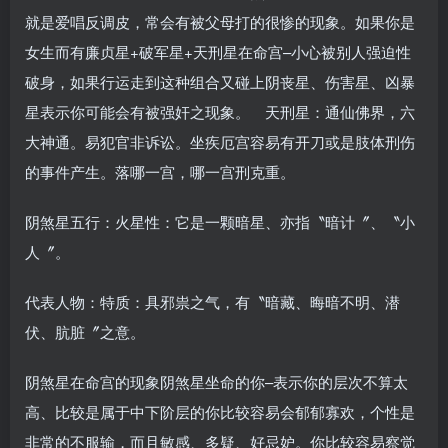
就是爱唱反调皮，常会有被父母打的很惨的现象。如果你是
女生而有廉贞星+破军星+天刑星在命宫–小心被别人强迫性
破身，如果行运走到这种组合又碰上阴丧星、伤害星、凶暴
星表示你可能会有被强奸之现象。 天刑星：通仙佛界，六
大神通。易犯官非诉讼。坐疾厄宫容易有开刀或是肢体刑伤
的事件产生。落哪一宫，哪一宫刑克重。
阴煞星五行：火星性：它是一颗暗星、亦指〝暗计〞、〝小
人〞。
代表人物：特质：具邪祟之气，有〝暗藏、晦暗不明、潜
伏、肮脏〞之意。
阴煞星在命宫的现象阴煞星坐命的你–表示你的层次不算太
高、比较是属于中下阶层的你比较容易会郁郁寡欢，个性是
非常的不服输，而且敏感、多疑、好忌妒。你比较容易察觉