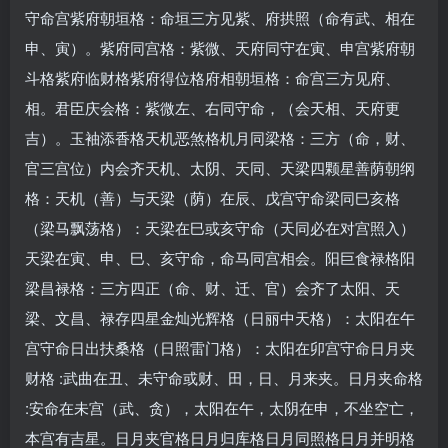
守命宫紫府朝垣格：命垣三方见紫、府拱照（命有武、相在
申、寅）。紫府同宫格：紫微、天府同守在寅、申宫紫府朝
斗格紫府临财格紫府得位格府相朝垣格：命宫三方见府、
相。君臣庆会格：紫微左、右同守命，（会天相、天府更
吉）。玉袖添香格天机恶煞格机月同梁格：三方（命，财、
官三宫位）内会齐天机、太阴、天同、天梁四颗星善荫朝纲
格：天机（善）与天梁（荫）在辰、戊宫守命梁同巳亥格
（梁马飘荡格）：天梁在巳或亥守命（天同必在对宫照入）
天梁在寅、申、巳、亥守命，命马同宫相会。阳巨食禄格阳
梁昌禄格：三方四正（命、财、迁、官）会齐了太阳、天
梁、文昌、禄存四星金灿光辉格（日丽中天格）：太阳在午
宫守命日出扶桑格（日照雷门格）：太阳在卯宫守命日月夹
财格 :武曲在丑、未守命或财、田，日、月来夹。日月夹命格
:安命在未宫（武、贪），太阳在午，太阴在申，不坐空亡，
本宫有吉星。日月夹官格日月归库格日月同照格日月并明格