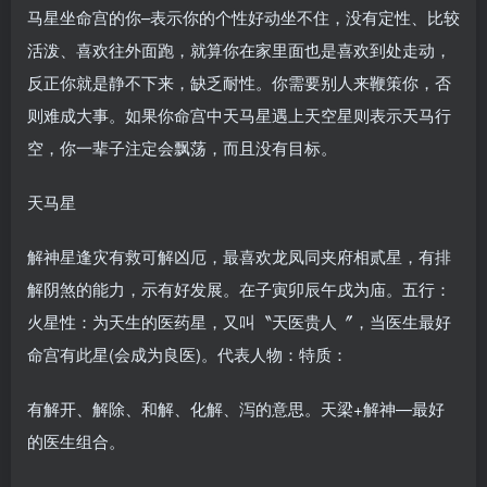
马星坐命宫的你–表示你的个性好动坐不住，没有定性、比较
活泼、喜欢往外面跑，就算你在家里面也是喜欢到处走动，
反正你就是静不下来，缺乏耐性。你需要别人来鞭策你，否
则难成大事。如果你命宫中天马星遇上天空星则表示天马行
空，你一辈子注定会飘荡，而且没有目标。
天马星
解神星逢灾有救可解凶厄，最喜欢龙凤同夹府相贰星，有排
解阴煞的能力，示有好发展。在子寅卯辰午戌为庙。五行：
火星性：为天生的医药星，又叫〝天医贵人〞，当医生最好
命宫有此星(会成为良医)。代表人物：特质：
有解开、解除、和解、化解、泻的意思。天梁+解神—最好
的医生组合。