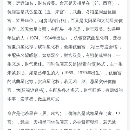
著，远近知名，财名皆美。命宫是天相星在（卯、酉宫），
伉俪宫是武贪星在（丑、未宫），武曲、贪狼星同坐伉俪
宫，皆居庙位，为[贪武偕行格]，而又是太阳星和太阴星夹伉
俪宫，若无煞星会照，主配头一生充足，财官双美。如是甲
年生的人（1974、1984年出生），伉俪宫武曲星化科，迁徙
宫廉贞星化禄，破军星化权，会集伉俪宫，为[三奇盛会格]，
主配头名望昭彰，繁华双全，财官双美，有祖荫或福分，一
生充足，财气极佳。同时伉俪宫又是[坐贵向贵]格式，主一生
朱紫多助。如是己年生的人（1969、1979年出生），伉俪宫
的武曲星化禄，贪狼星化权，若无凶、煞、忌星突破伉俪
宫，为[权禄巡逢格]，主配头多才多艺，财气旺盛，有赚钱的
本事，爱掌权，做生意可发。
命宫是七杀星在（辰、戌宫），伉俪宫是武相星在（寅、申
宫），武曲、天相星同坐伉俪宫，必会紫府朝垣，若无煞