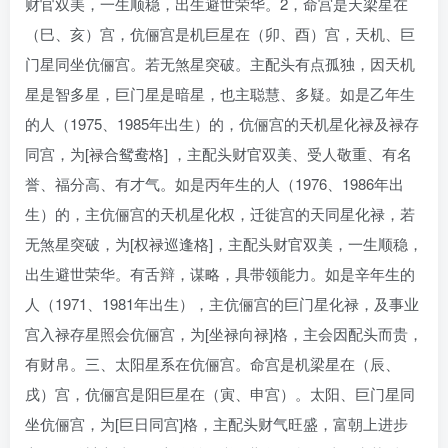
财官双美，一生顺稳，出生避世荣华。2，命宫是天梁星在
（巳、亥）宫，伉俪宫是机巨星在（卯、酉）宫，天机、巨
门星同坐伉俪宫。若无煞星突破。主配头有点孤独，因天机
星是智多星，巨门星是暗星，也主聪慧、多疑。如是乙年生
的人（1975、1985年出生）的，伉俪宫的天机星化禄及禄存
同宫，为[禄合鸳鸯格] ，主配头财官双美、受人敬重、有名
誉、福分高、有才气。如是丙年生的人（1976、1986年出
生）的，主伉俪宫的天机星化权，迁徙宫的天同星化禄，若
无煞星突破，为[权禄巡逢格]，主配头财官双美，一生顺稳，
出生避世荣华。有舌辩，谋略，具带领能力。如是辛年生的
人（1971、1981年出生），主伉俪宫的巨门星化禄，及事业
宫入禄存星照会伉俪宫，为[坐禄向禄]格，主会因配头而贵，
有财帛。三、太阳星系在伉俪宫。命宫是机梁星在（辰、
戌）宫，伉俪宫是阳巨星在（寅、申宫）。太阳、巨门星同
坐伉俪宫，为[巨日同宫]格，主配头财气旺盛，富朝上进步