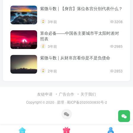
紫微斗数 | 【身宫】落位各宫分别代表什么？
3年前
3208
算命必备——中国各主要城市平太阳时差对
照表
3年前
2985
紫微斗数 | 从财帛宫看你是不是负债命
2年前
2853
友链申请
广告合作
关于我们
Copyright © 2020 ·
星理
·
蜀ICP备2020030830号-2