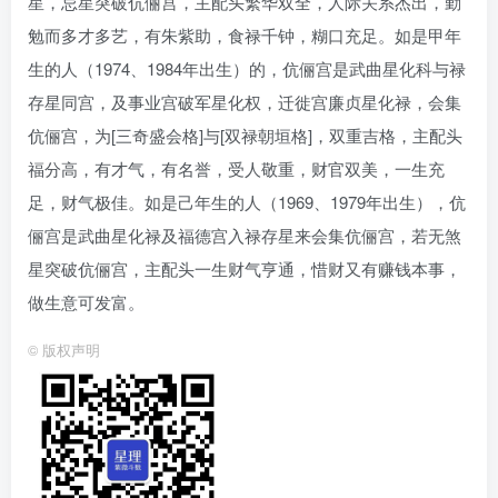
星，忌星突破伉俪宫，主配头繁华双全，人际关系杰出，勤
勉而多才多艺，有朱紫助，食禄千钟，糊口充足。如是甲年
生的人（1974、1984年出生）的，伉俪宫是武曲星化科与禄
存星同宫，及事业宫破军星化权，迁徙宫廉贞星化禄，会集
伉俪宫，为[三奇盛会格]与[双禄朝垣格]，双重吉格，主配头
福分高，有才气，有名誉，受人敬重，财官双美，一生充
足，财气极佳。如是己年生的人（1969、1979年出生），伉
俪宫是武曲星化禄及福德宫入禄存星来会集伉俪宫，若无煞
星突破伉俪宫，主配头一生财气亨通，惜财又有赚钱本事，
做生意可发富。
©
版权声明