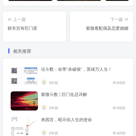
上一篇
下一篇
财帛宫有巨门星
紫微看配偶及恋爱婚姻
相关推荐
论斗数：命带“杀破狼”，英雄万人当！
3年前
6420
紫微斗数 | 巨门化忌详解
3年前
4920
来因宫，昭示你人生的使命
2年前
4256