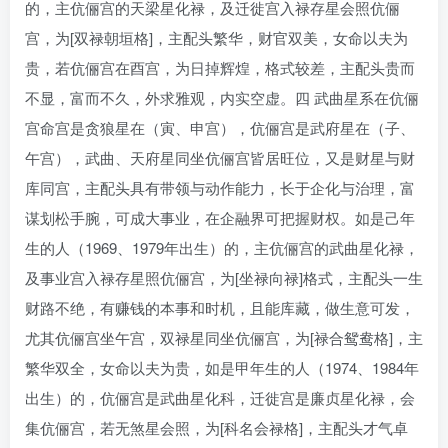
的，主伉俪宫的天梁星化禄，及迁徙宫入禄存星会照伉俪
宫，为[双禄朝垣格]，主配头繁华，财官双美，女命以夫为
贵，若伉俪宫在酉宫，为日掉辉煌，格式较差，主配头贵而
不显，富而不久，外求雅观，内实空虚。四 武曲星系在伉俪
宫命宫是贪狼星在（寅、申宫），伉俪宫是武府星在（子、
午宫），武曲、天府星同坐伉俪宫皆居旺位，又是财星与财
库同宫，主配头具有带领与动作能力，长于企化与治理，富
谋划松手腕，可成大事业，在企融界可把握财权。如是己年
生的人（1969、1979年出生）的，主伉俪宫的武曲星化禄，
及事业宫入禄存星照伉俪宫，为[坐禄向禄]格式，主配头一生
财路不绝，有赚钱的本事和时机，且能库藏，做生意可发，
尤其伉俪宫坐午宫，双禄星同坐伉俪宫，为[禄合鸳鸯格]，主
繁华双全，女命以夫为贵，如是甲年生的人（1974、1984年
出生）的，伉俪宫是武曲星化科，迁徙宫是廉贞星化禄，会
集伉俪宫，若无煞星会照，为[科名会禄格]，主配头才气卓