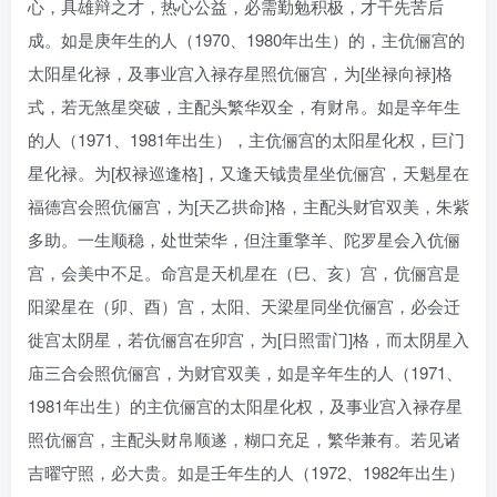
心，具雄辩之才，热心公益，必需勤勉积极，才干先苦后
成。如是庚年生的人（1970、1980年出生）的，主伉俪宫的
太阳星化禄，及事业宫入禄存星照伉俪宫，为[坐禄向禄]格
式，若无煞星突破，主配头繁华双全，有财帛。如是辛年生
的人（1971、1981年出生），主伉俪宫的太阳星化权，巨门
星化禄。为[权禄巡逢格]，又逢天钺贵星坐伉俪宫，天魁星在
福德宫会照伉俪宫，为[天乙拱命]格，主配头财官双美，朱紫
多助。一生顺稳，处世荣华，但注重擎羊、陀罗星会入伉俪
宫，会美中不足。命宫是天机星在（巳、亥）宫，伉俪宫是
阳梁星在（卯、酉）宫，太阳、天梁星同坐伉俪宫，必会迁
徙宫太阴星，若伉俪宫在卯宫，为[日照雷门]格，而太阴星入
庙三合会照伉俪宫，为财官双美，如是辛年生的人（1971、
1981年出生）的主伉俪宫的太阳星化权，及事业宫入禄存星
照伉俪宫，主配头财帛顺遂，糊口充足，繁华兼有。若见诸
吉曜守照，必大贵。如是壬年生的人（1972、1982年出生）