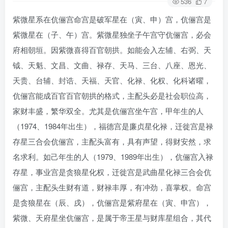
536
7
紫微星系在伉俪宫命宫是破军星在（寅、申）宫，伉俪宫是
紫微星在（子、午）宫。紫微星独坐子午宫守伉俪宫，必会
府相朝垣。因紫微喜得百官朝拱。如能会入左辅、右弼、天
钺、天魁、文昌、文曲、禄存、天马、三台、八座、恩光、
天贵、台辅、封诰、天福、天官、化禄、化权、化科诸曜，
伉俪宫能成百官百官朝拱的格式，主配头必是社会职位高，
家财丰盛，繁华双全。尤其是伉俪宫坐午宫，甲年生的人
（1974、1984年出生），福德宫是廉贞星化禄，迁徙宫是禄
存星三合会伉俪宫，主配头富有，具有声望，得财安然，求
名求利。如己年生的人（1979、1989年出生），伉俪宫入禄
存星，事业宫是贪狼星化权，迁徙宫是武曲星化禄三合会伉
俪宫，主配头生财有道，财禄丰厚，有冲劲，喜掌权。命宫
是贪狼星在（辰、戌），伉俪宫是紫府星在（寅、申宫），
紫微、天府星坐伉俪宫，是属于帝王星与财库星组合，其代