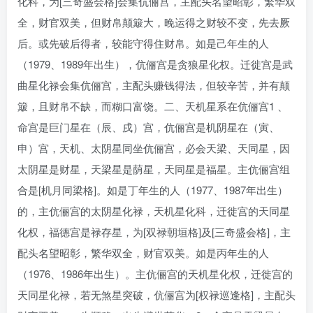
化科，为[三奇盛会格]会集伉俪宫，主配头名望昭彰，繁华双
全，财官双美，但财帛颠簸大，晚运得之财较不变，先去厥
后。或先破后得者，较能守得住财帛。如是己年生的人
（1979、1989年出生），伉俪宫是贪狼星化权。迁徙宫是武
曲星化禄会集伉俪宫，主配头赚钱得法，但较辛苦，并有颠
簸，且财帛不缺，而糊口富饶。二、天机星系在伉俪宫1 、
命宫是巨门星在（辰、戌）宫，伉俪宫是机阴星在（寅、
申）宫，天机、太阴星同坐伉俪宫，必会天梁、天同星，因
太阴星是财星，天梁星是荫星，天同星是福星。主伉俪宫组
合是[机月同梁格]。如是丁年生的人（1977、1987年出生）
的，主伉俪宫的太阴星化禄，天机星化科，迁徙宫的天同星
化权，福德宫是禄存星，为[双禄朝垣格]及[三奇盛会格]，主
配头名望昭彰，繁华双全，财官双美。如是丙年生的人
（1976、1986年出生）。主伉俪宫的天机星化权，迁徙宫的
天同星化禄，若无煞星突破，伉俪宫为[权禄巡逢格]，主配头