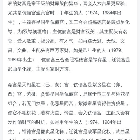
表的财富是帝王级的财库般的繁华，喜会入六吉星更应验。
尤其是伉俪宫坐寅宫时，甲年生的人（1974、1984年出
生），主禄存星同坐伉俪宫，又三合会照福德宫是廉贞星化
禄，为[双禄朝垣格]，主伉俪宫是财官双美，其主配头有名
誉，受人敬重，福分高、有才气。如再遇天魁、天钺、文
昌、文曲、主配头有巨万家财。如是己年生的人（1979、
1989年出生），伉俪宫三合会照福德宫是禄存星，迁徙宫是
武曲星化禄、主配头家财万贯。
命宫是天相星在（巳、亥）宫，伉俪宫是紫贪星在（卯、
酉）宫，紫微、贪狼星同坐伉俪宫，是属于帝王星与桃花星
组合，若无四煞星，化忌星同宫，紫微帝星管得住贪狼星，
使它不犯桃花，若有火星、铃星，会入伉俪宫，主配头会有
发作偏财气的时机。如是甲年生的人（1974、1984年出
生），福德宫是廉贞星化禄，迁徙宫是破军星化权，武曲星