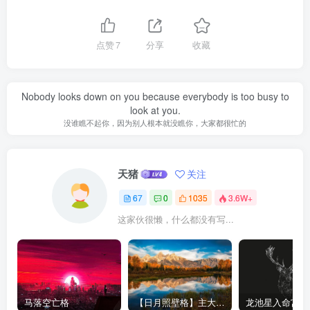
点赞
7
分享
收藏
Nobody looks down on you because everybody is too busy to
look at you.
没谁瞧不起你，因为别人根本就没瞧你，大家都很忙的
天猪
关注
67
0
1035
3.6W+
这家伙很懒，什么都没有写...
马落空亡格
【日月照壁格】主大富-紫微斗数格局