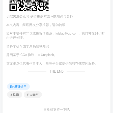
长按关注公众号 获得更多紫微斗数知识与资料
本文内容由星理网友分享推荐，请勿转载。
如对本稿件有异议或投诉请联系：luislau@qq.com，我们将在24小时
内进行处理。
请科学研习国学周易领域知识
题图基于 CC0 协议，自Unsplash。
该文观点仅代表作者本人，星理平台仅提供信息存储空间服务。
THE END
基础运用
# 格局
# 夫妻宫
喜欢就支持一下吧