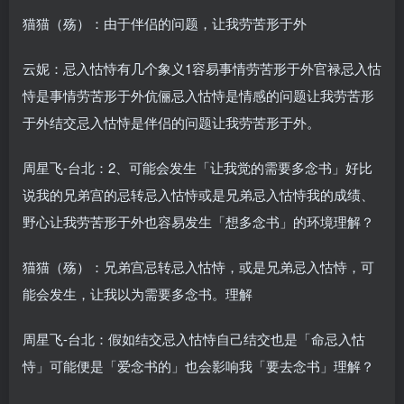
猫猫（殇）：由于伴侣的问题，让我劳苦形于外
云妮：忌入怙恃有几个象义1容易事情劳苦形于外官禄忌入怙
恃是事情劳苦形于外伉俪忌入怙恃是情感的问题让我劳苦形
于外结交忌入怙恃是伴侣的问题让我劳苦形于外。
周星飞-台北：2、可能会发生「让我觉的需要多念书」好比
说我的兄弟宫的忌转忌入怙恃或是兄弟忌入怙恃我的成绩、
野心让我劳苦形于外也容易发生「想多念书」的环境理解？
猫猫（殇）：兄弟宫忌转忌入怙恃，或是兄弟忌入怙恃，可
能会发生，让我以为需要多念书。理解
周星飞-台北：假如结交忌入怙恃自己结交也是「命忌入怙
恃」可能便是「爱念书的」也会影响我「要去念书」理解？