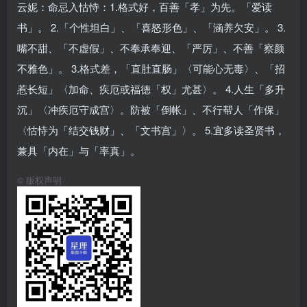
云妮：命忌入怙恃：1.格式好，百善「孝」为先。「爱读
书」。 2.「个性坦白」、「喜怒形色」、「涵养欠安」。 3.
嘴不甜、「不虚假」、不奉承奉迎、「严厉」、不善「察颜
不雅色」。 3.格式差，「直肚直肠」〈可能心无毒〉、「招
惹长短」〈加命、疾厄或福德「权」尤甚〉。 4.人生「多升
沉」〈冲疾厄守成宫〉。防被「倒帐」、不行帮人「作保」
〈怙恃为「结交钱财」、「文书宫」〉。 5.宜多读圣贤书，
兼具「内在」与「率真」。
©
版权声明