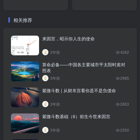
相关推荐
来因宫，昭示你人生的使命
2年前
4262
算命必备——中国各主要城市平太阳时差对
照表
3年前
2985
紫微斗数 | 从财帛宫看你是不是负债命
2年前
2853
紫微斗数基础（6）前生今世来因宫
3年前
2350