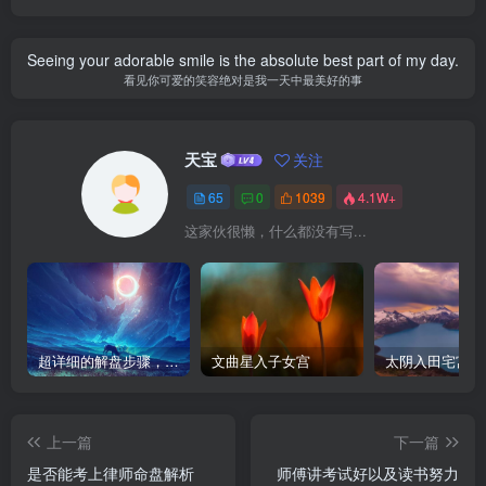
Seeing your adorable smile is the absolute best part of my day.
看见你可爱的笑容绝对是我一天中最美好的事
天宝
关注
65
0
1039
4.1W+
这家伙很懒，什么都没有写...
超详细的解盘步骤，紫微斗数入门新手小白必收藏
文曲星入子女宫
太阴入田宅宫
上一篇
下一篇
是否能考上律师命盘解析
师傅讲考试好以及读书努力