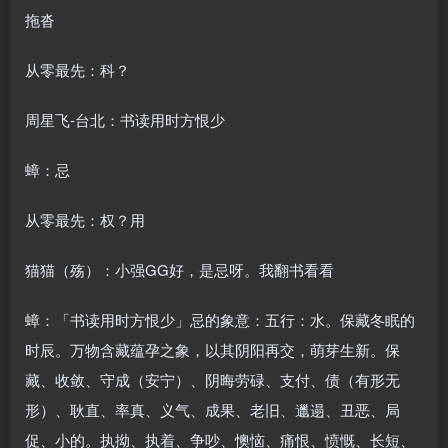
拖沓
从零最先：科？
周星飞-台北：书读用时方恨少
蟑：忌
从零最先：权？用
猫猫（殇）：小强GG好，是忌呀。我翻书看看
蟑：「书读用时方恨少」忌的象意：五行：水。保藏冬眠的
时辰。万物含藏蕴孕之象，以其阴阳再交，萌芽生新。保
藏、收敛、守成（安宁）、阴晦劳碌、支付、债（有形无
形）、耿直、率真、义气、成果、老旧、邋遢、丑恶、局
促、小的。执拗、执着、争吵、懊恼、痛恨、愤慨、长短、