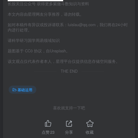
长按关注公众号 获得更多紫微斗数知识与资料
本文内容由星理网友分享推荐，请勿转载。
如对本稿件有异议或投诉请联系：luislau@qq.com，我们将在24小时
内进行处理。
请科学研习国学周易领域知识
题图基于 CC0 协议，自Unsplash。
该文观点仅代表作者本人，星理平台仅提供信息存储空间服务。
THE END
基础运用
喜欢就支持一下吧
点赞
23
分享
收藏