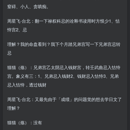
窒碍、小人、贪嗔痴。
周星飞-台北：翻一下禄权科忌的诠释书读用时方恨少1、怙
恃宫2、忌
理解？我的命盘看到？我下个月踏兄弟宫写一下兄弟宫忌转
忌
猫猫（殇）：兄弟宫乙太阴忌入钱财宫，转壬武曲忌入怙恃
宫。象义有三：1、兄弟忌入钱财2、钱财忌入怙恃3、兄弟
忌入怙恃，透过钱财
周星飞-台北：又最先由于「成绩」的问题觉的想去学日文了
理解？
猫猫（殇）：没有