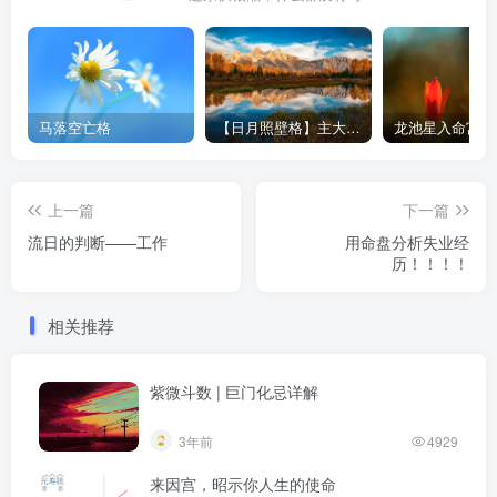
马落空亡格
【日月照壁格】主大富-紫微斗数格局
上一篇
下一篇
流日的判断——工作
用命盘分析失业经
历！！！！
相关推荐
紫微斗数 | 巨门化忌详解
3年前
4929
来因宫，昭示你人生的使命