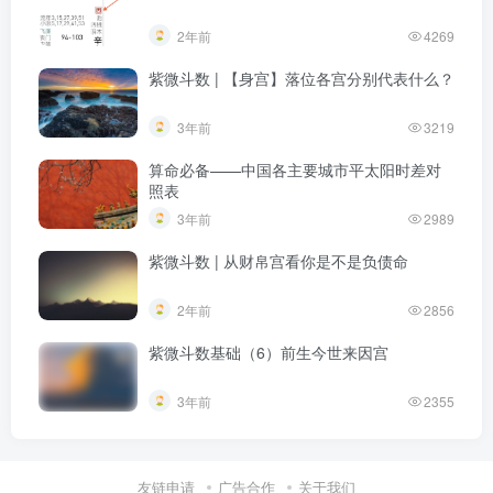
2年前
4269
紫微斗数 | 【身宫】落位各宫分别代表什么？
3年前
3219
算命必备——中国各主要城市平太阳时差对
照表
3年前
2989
紫微斗数 | 从财帛宫看你是不是负债命
2年前
2856
紫微斗数基础（6）前生今世来因宫
3年前
2355
友链申请
广告合作
关于我们