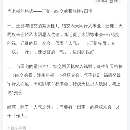
364
26
当老板的格式——迁徙与结交的紧张性+田宅
一、迁徙与结交的紧张性1、结交丙天同禄入事业、迁徙丁天
同权来会转乙太阴忌入伉俪，逢迁徙丁太阴禄来会==>结交
的禄、迁徙的权，交会，代表「人气」==>迁徙先后，交
「权」「禄」，迁徙宫的「气」，运用的很好
二、与田宅的紧张性1、结交丙天机权入钱财，逢生年天机禄
==>结交的权，逢生年禄==>禄权交会，气不错2、福德癸破
军禄入疾厄，田宅以破军权来会，转戊天机忌入钱财，与上
述1交会
经商，除了「人气之外」，尚要有「田宅」的禄权来会，才
干「作大」
©
版权声明