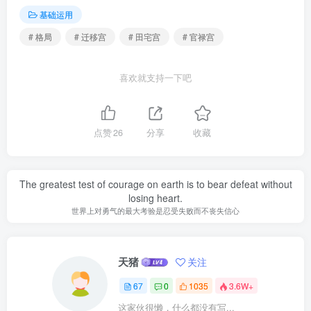
基础运用
# 格局
# 迁移宫
# 田宅宫
# 官禄宫
喜欢就支持一下吧
点赞
26
分享
收藏
The greatest test of courage on earth is to bear defeat without
losing heart.
世界上对勇气的最大考验是忍受失败而不丧失信心
天猪
关注
67
0
1035
3.6W+
这家伙很懒，什么都没有写...