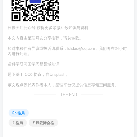
长按关注公众号 获得更多紫微斗数知识与资料
本文内容由星理网友分享推荐，请勿转载。
如对本稿件有异议或投诉请联系：luislau@qq.com，我们将在24小时
内进行处理。
请科学研习国学周易领域知识
题图基于 CC0 协议，自Unsplash。
该文观点仅代表作者本人，星理平台仅提供信息存储空间服务。
THE END
格局
# 格局
# 风云际会格