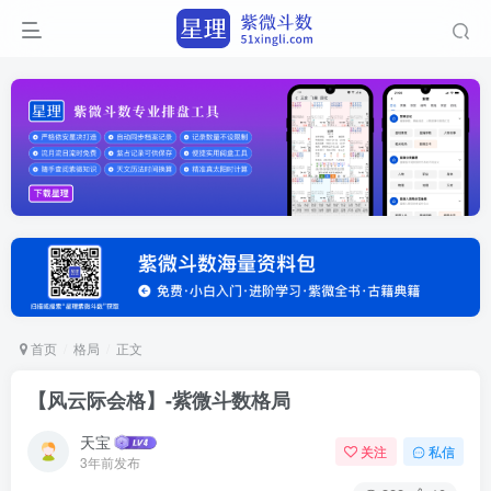
首页
格局
正文
【风云际会格】-紫微斗数格局
天宝
关注
私信
3年前发布