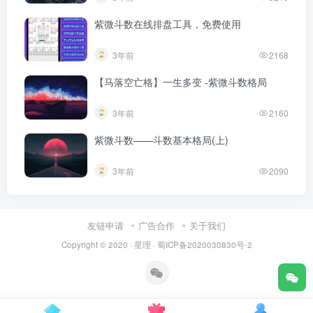
紫微斗数在线排盘工具，免费使用
3年前
2168
【马落空亡格】一生多变 -紫微斗数格局
3年前
2160
紫微斗数——斗数基本格局(上)
3年前
2090
友链申请
广告合作
关于我们
Copyright © 2020 ·
星理
·
蜀ICP备2020030830号-2