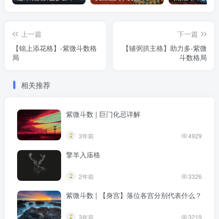
上一篇
下一篇
【锦上添花格】-紫微斗数格
【辅弼拱主格】助力多-紫微
局
斗数格局
相关推荐
紫微斗数 | 巨门化忌详解
3年前
4929
擎羊入庙格
2年前
3326
紫微斗数 | 【身宫】落位各宫分别代表什么？
3年前
3219