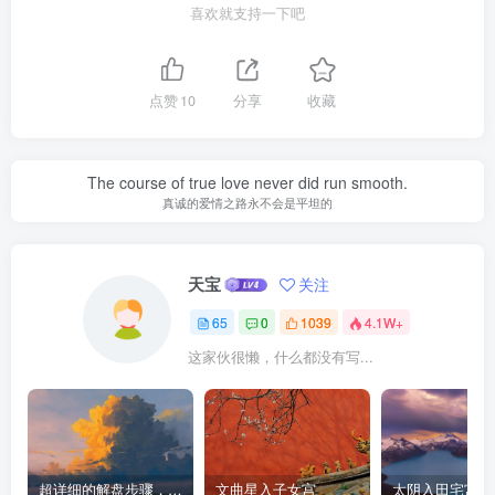
喜欢就支持一下吧
点赞
10
分享
收藏
The course of true love never did run smooth.
真诚的爱情之路永不会是平坦的
天宝
关注
65
0
1039
4.1W+
这家伙很懒，什么都没有写...
超详细的解盘步骤，紫微斗数入门新手小白必收藏
文曲星入子女宫
太阴入田宅宫